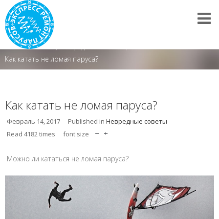
Полезно знать
/
Невредные советы
/
Как катать не ломая паруса?
Как катать не ломая паруса?
Февраль 14, 2017
Published in
Невредные советы
Read
4182
times
font size
Можно ли кататься не ломая паруса?