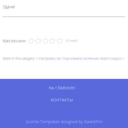
Удачи!
Rate this item
(0 votes)
More in this category:
« Настройка лат
Оцениваем состояние своего паруса »
НА ГЛАВНУЮ
КОНТАКТЫ
Joomla Templates designed by GavickPro