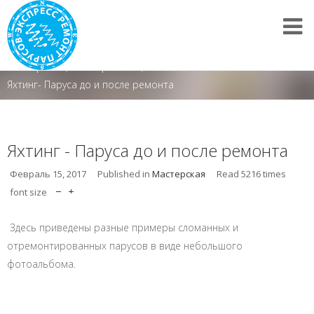
Мастерская
/
Наши работы
/
Яхтинг- Паруса до и после ремонта
Яхтинг - Паруса до и после ремонта
Февраль 15, 2017
Published in
Мастерская
Read
5216
times
font size
Здесь приведены разные примеры сломанных и
отремонтированных парусов в виде небольшого
фотоальбома.